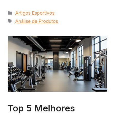
Categorias
Artigos Esportivos
Tags
Análise de Produtos
Top 5 Melhores