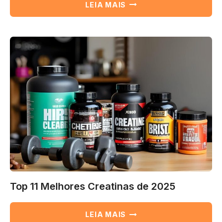
TOP
LEIA MAIS
9
MELHORES
BARRAS
DE
PROTEINA
PARA
COMPRAR
EM
2025
Top 11 Melhores Creatinas de 2025
TOP
LEIA MAIS