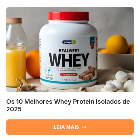
BICICLETAS
ERGONOMICAS
PARA
2025
Os 10 Melhores Whey Protein Isolados de
2025
OS
LEIA MAIS
10
MELHORES