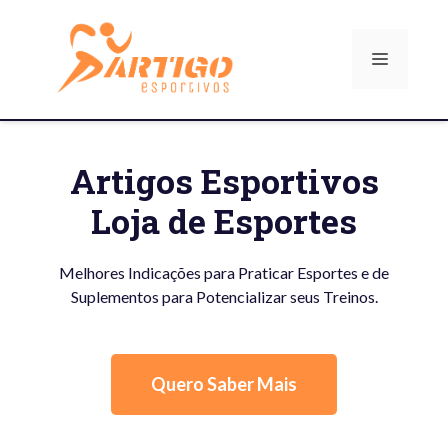
Pular
para
Menu
o
conteúdo
Artigos Esportivos
Loja de Esportes
Melhores Indicações para Praticar Esportes e de
Suplementos para Potencializar seus Treinos.
Quero Saber Mais