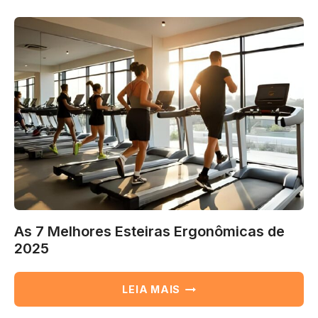
CREATINAS
PARA
GANHAR
MASSA
MUSCULAR
As 7 Melhores Esteiras Ergonômicas de
2025
AS
LEIA MAIS
7