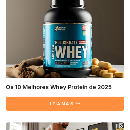
PARA
2025
Os 10 Melhores Whey Protein de 2025
OS
LEIA MAIS
10
MELHORES
WHEY
PROTEIN