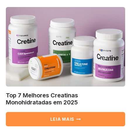
MELHORES
TERMOGÊNICOS
PARA
RESULTADOS
EM
2025
Top 7 Melhores Creatinas
Monohidratadas em 2025
TOP
LEIA MAIS
7