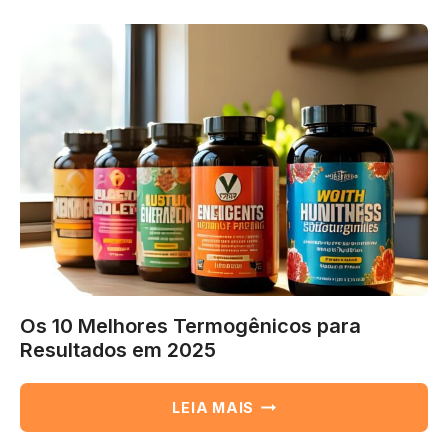
MELHORES
ESTEIRAS
ERGONÔMICAS
DE
2025
Os 10 Melhores Termogênicos para
Resultados em 2025
OS
LEIA MAIS
10