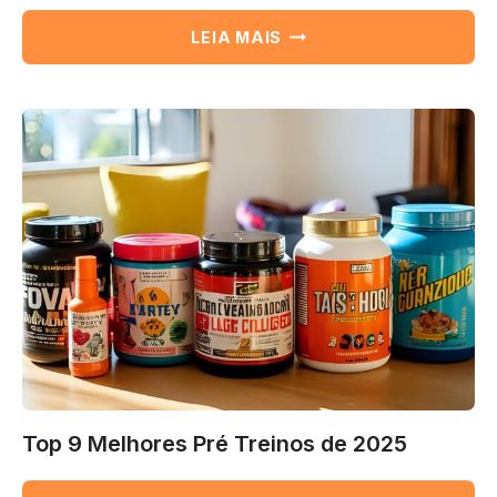
OS
LEIA MAIS
7
MELHORES
TENIS
CAMINHADA
PARA
CONFORTO
EM
2025
Top 9 Melhores Pré Treinos de 2025